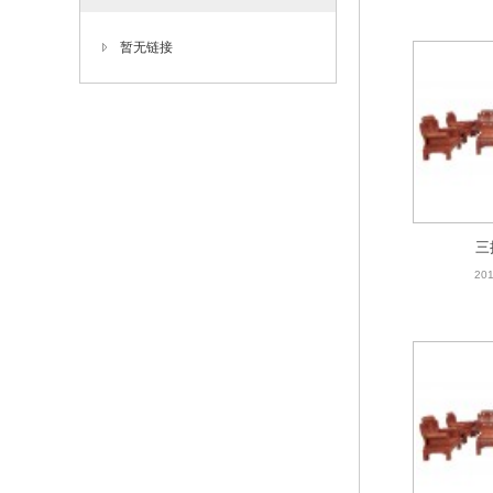
暂无链接
三
201